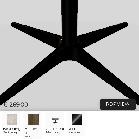
€ 269.00
PDF VIEW
Bekleding
Houten
Zitelement
Voet
Stofgroep
Medium,
Metalen
schaal
4 - Ascot
hoogte 42
voet -
Hout -
9773 pearl
cm
(PBS)