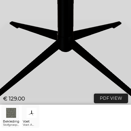
€ 129.00
PDF VIEW
Bekleding
Voet
Stofgroep
Voet A
3 - Oasis
metaal
9833 turtle
recht 4-